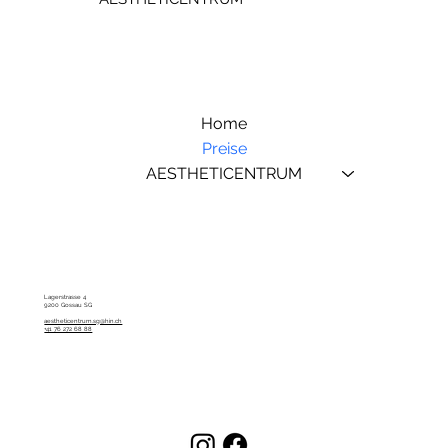
Home
Preise
AESTHETICENTRUM
Lagerstrasse 4
9200 Gossau SG
aestheticentrum.sg@hin.ch
+41 76 272 68 88