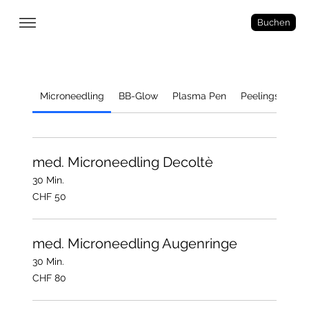
Buchen
Microneedling
BB-Glow
Plasma Pen
Peelings
Gef
med. Microneedling Decoltè
30 Min.
50
CHF 50
Schweizer
Franken
med. Microneedling Augenringe
30 Min.
80
CHF 80
Schweizer
Franken