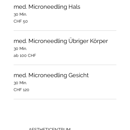
med. Microneedling Hals
30 Min.
50
CHF 50
Schweizer
Franken
med. Microneedling Übriger Körper
30 Min.
ab
ab 100 CHF
100
CHF
med. Microneedling Gesicht
30 Min.
120
CHF 120
Schweizer
Franken
AESTHETICENTRUM