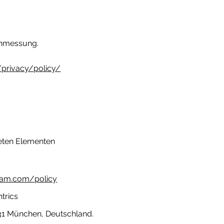
enmessung.
privacy/policy/
teten Elementen
gram.com/policy
trics
331 München, Deutschland.