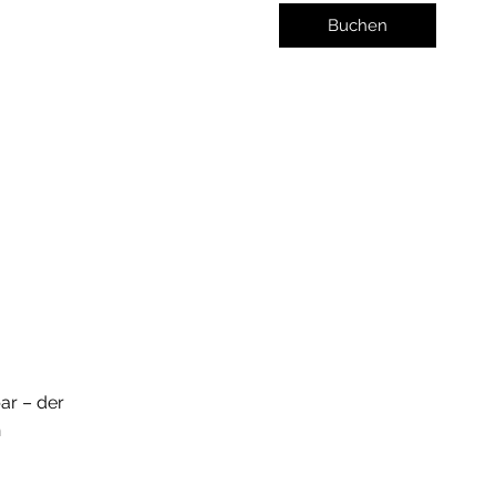
Buchen
ar – der
n