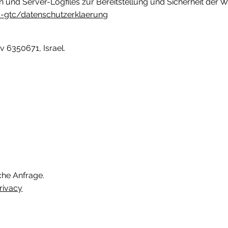
 und Server-Logfiles zur Bereitstellung und Sicherheit der W
s-gtc/datenschutzerklaerung
iv 6350671, Israel.
che Anfrage.
rivacy