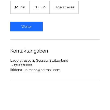
80
Schweizer
30 Min.
3
CHF 80
Lagerstrasse
Franken
0
M
i
n
Weiter
.
Kontaktangaben
Lagerstrasse 4, Gossau, Switzerland
+41762726888
liridona-uhlmann@hotmail.com