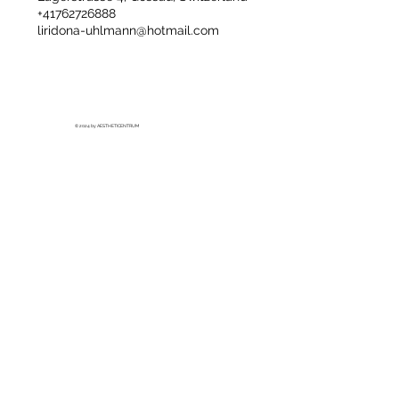
+41762726888
liridona-uhlmann@hotmail.com
© 2024 by AESTHETICENTRUM