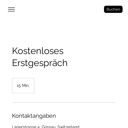
Buchen
Kostenloses
Erstgespräch
15 Min.
1
5
M
i
n
.
Kontaktangaben
Lagerstrasse 4, Gossau, Switzerland